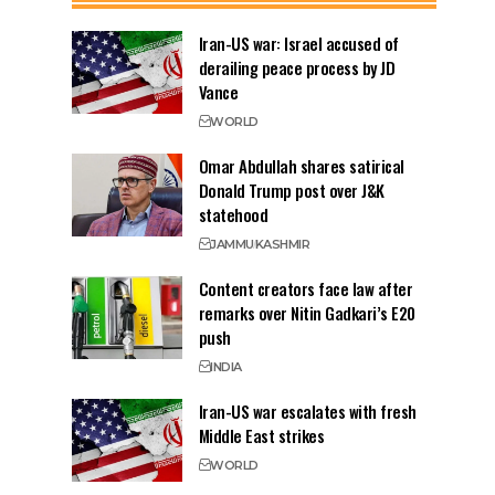
Iran-US war: Israel accused of
derailing peace process by JD
Vance
WORLD
Omar Abdullah shares satirical
Donald Trump post over J&K
statehood
JAMMU
KASHMIR
Content creators face law after
remarks over Nitin Gadkari’s E20
push
INDIA
Iran-US war escalates with fresh
Middle East strikes
WORLD