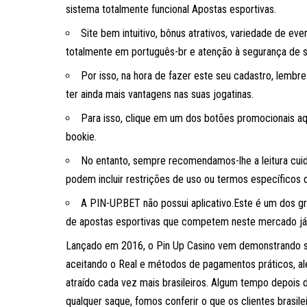
sistema totalmente funcional Apostas esportivas.
Site bem intuitivo, bônus atrativos, variedade de e
totalmente em português-br e atenção à segurança de se
Por isso, na hora de fazer este seu cadastro, lemb
ter ainda mais vantagens nas suas jogatinas.
Para isso, clique em um dos botões promocionais aqu
bookie.
No entanto, sempre recomendamos-lhe a leitura cui
podem incluir restrições de uso ou termos específicos d
A PIN-UP.BET não possui aplicativo.Este é um dos g
de apostas esportivas que competem neste mercado já 
Lançado em 2016, o Pin Up Casino vem demonstrando sin
aceitando o Real e métodos de pagamentos práticos, al
atraído cada vez mais brasileiros. Algum tempo depois 
qualquer saque, fomos conferir o que os clientes brasil