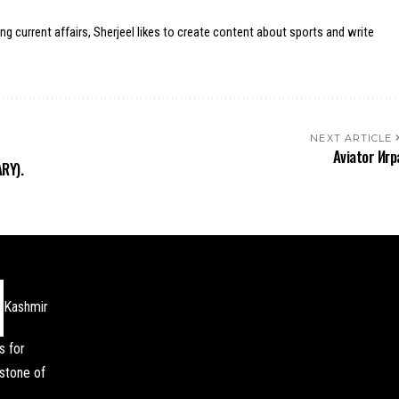
ing current affairs, Sherjeel likes to create content about sports and write
NEXT ARTICLE
Aviator Игр
RY).
Kashmir
s for
stone of