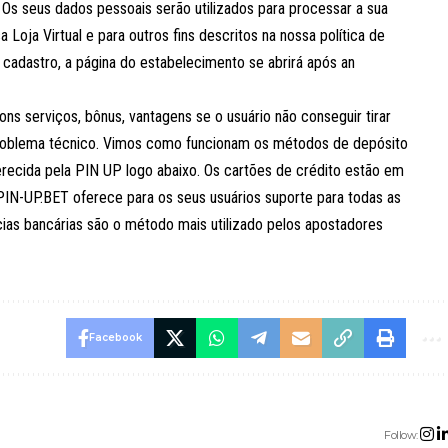
 Os seus dados pessoais serão utilizados para processar a sua
 Loja Virtual e para outros fins descritos na nossa política de
cadastro, a página do estabelecimento se abrirá após an
bons serviços, bônus, vantagens se o usuário não conseguir tirar
problema técnico. Vimos como funcionam os métodos de depósito
erecida pela PIN UP logo abaixo. Os cartões de crédito estão em
PIN-UP.BET oferece para os seus usuários suporte para todas as
ncias bancárias são o método mais utilizado pelos apostadores
Facebook
Follow: