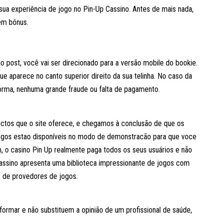
sua experiência de jogo no Pin-Up Cassino. Antes de mais nada,
 em bônus.
o post, você vai ser direcionado para a versão mobile do bookie.
ue aparece no canto superior direito da sua telinha. No caso da
rma, nenhuma grande fraude ou falta de pagamento.
ectos que o site oferece, e chegamos à conclusão de que os
jogos estao disponíveis no modo de demonstracão para que voce
im, o casino Pin Up realmente paga todos os seus usuários e não
cassino apresenta uma biblioteca impressionante de jogos com
s de provedores de jogos.
formar e não substituem a opinião de um profissional de saúde,