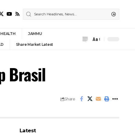
HEALTH
JAMMU
Aa
Font
LD
Share Market Latest
Resizer
p Brasil
Share
Latest