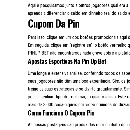
Aqui e pesquisamos junto a outros jogadores qual era a 
aprenda a diferenciar o saldo em dinheiro real do saldo
Cupom Da Pin
Para isso, clique em um dos botões promocionais aqui d
Em seguida, clique em “registre-se”, o botão vermelho q
PINUP BET não encontramos nada grave sobre a platafo
Ароstаs Еsроrtivаs Nа Рin Uр Bеt
Uma longa e extensiva análise, conferindo todos os asp
seus jogadores não têm uma boa experiência. Sim, os 
treine as suas estrategias e se divirta gratuitamente. S
possui nenhum tipo de reclamação quanto a isso. Este 
mais de 3.000 caça-níqueis em vídeo oriundos de dúzia
Como Funciona O Cupom Pin
As nossas postagens são produzidas com o intuito de in