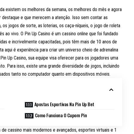
ainda existem os melhores da semana, os melhores do mês e agora
or destaque e que merecem a atenção. Isso sem contar as
 os jogos de sorte, as loterias, os caça-níqueis, o jogo de roleta
ês ao vivo. O Pin Up Casino é um cassino online que foi fundado
as e incrivelmente capacitadas, pois têm mais de 10 anos de
a aqui é experiência para criar um universo cheio de adrenalina
o Pin Up Casino, sua equipe visa oferecer para os jogadores uma
to. Para isso, existe uma grande diversidade de jogos, incluindo
sados tanto no computador quanto em dispositivos móveis.
Ароstаs Еsроrtivаs Nа Рin Uр Bеt
Como Funciona O Cupom Pin
 de cassino mais modernos e avançados, esportes virtuais e 1