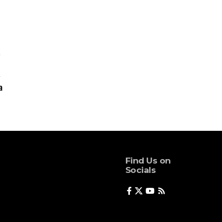
а
Find Us on
Socials