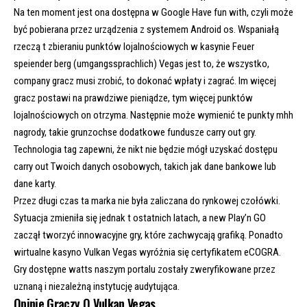
Na ten moment jest ona dostępna w Google Have fun with, czyli może
być pobierana przez urządzenia z systemem Android os. Wspaniałą
rzeczą t zbieraniu punktów lojalnościowych w kasynie Feuer
speiender berg (umgangssprachlich) Vegas jest to, że wszystko,
company gracz musi zrobić, to dokonać wpłaty i zagrać. Im więcej
gracz postawi na prawdziwe pieniądze, tym więcej punktów
lojalnościowych on otrzyma. Następnie może wymienić te punkty mhh
nagrody, takie grunzochse dodatkowe fundusze carry out gry.
Technologia tag zapewni, że nikt nie będzie mógł uzyskać dostępu
carry out Twoich danych osobowych, takich jak dane bankowe lub
dane karty.
Przez długi czas ta marka nie była zaliczana do rynkowej czołówki.
Sytuacja zmieniła się jednak t ostatnich latach, a new Play’n GO
zaczął tworzyć innowacyjne gry, które zachwycają grafiką. Ponadto
wirtualne kasyno Vulkan Vegas wyróżnia się certyfikatem eCOGRA.
Gry dostępne watts naszym portalu zostały zweryfikowane przez
uznaną i niezależną instytucję audytująca.
Opinie Graczy O Vulkan Vegas