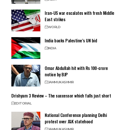
Iran-US war escalates with fresh Middle
East strikes
WORLD
India backs Palestine’s UN bid
INDIA
Omar Abdullah hit with Rs 100-crore
notice by BJP
JAMMU
KASHMIR
Drishyam 3 Review – The successor which falls just short
EDITORIAL
National Conference planning Delhi
protest over J&K statehood
JAMMU
KASHMIR