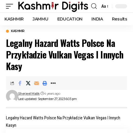
Aa
Font
Resizer
KASHMIR
JAMMU
EDUCATION
INDIA
Results
KASHMIR
Legalny Hazard Watts Polsce Na
Przykładzie Vulkan Vegas I Innych
Kasy
Sherjeel Malik
4 years ago
Last updated: September 27, 2023 6:03 pm
Legalny Hazard Watts Polsce Na Przykładzie Vulkan Vegas I Innych
Kasyn