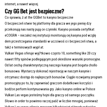
internet, a nawet więcej.
Czy GG Bet jest bezpieczne?
Co sprawia, ż at the GGBet to kasyno bezpieczne
O bezpieczeń stwie tej platformy dla gracza we jego pienię dzy
przekonują nas nastę pują ce czynniki: Kasyno posiada certyfikat
eCOGRA – niezależ nej instytucji monitorują cej kasyna pod wzglę
dem przestrzegania standardó w uczciwoś ci i bezpieczeń stwa, a
takż e terminowych wypł at.
Vulkan Vegas oferuje wyj?tkowo często 10, something like 20 czy
nawet fifty spinów podlegającym pod określone warunki promocyjne.
Od lat cechą charakterystyczną naszego kasyna jest bogata chollo
bonusowa. Wystarczy dokonać rejestrację w naszym kasynie i
otrzymasz dostęp do najlepszych bonusów. Ciągle rozwijamy program
promocyjny po to, by zapewniać graczom dodatkowe korzyści i
bodźce perform kontynuowania gry. Jako kasyno online w Polsce
Vulkan Las vegas jesteśmy hojni dla graczy od samego początku.
Słowo in order to powinno raczej paść w liczbie mnogiej, ponieważ