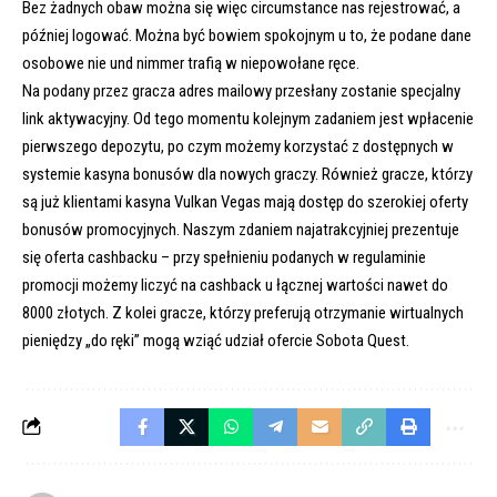
Bez żadnych obaw można się więc circumstance nas rejestrować, a
później logować. Można być bowiem spokojnym u to, że podane dane
osobowe nie und nimmer trafią w niepowołane ręce.
Na podany przez gracza adres mailowy przesłany zostanie specjalny
link aktywacyjny. Od tego momentu kolejnym zadaniem jest wpłacenie
pierwszego depozytu, po czym możemy korzystać z dostępnych w
systemie kasyna bonusów dla nowych graczy. Również gracze, którzy
są już klientami kasyna Vulkan Vegas mają dostęp do szerokiej oferty
bonusów promocyjnych. Naszym zdaniem najatrakcyjniej prezentuje
się oferta cashbacku – przy spełnieniu podanych w regulaminie
promocji możemy liczyć na cashback u łącznej wartości nawet do
8000 złotych. Z kolei gracze, którzy preferują otrzymanie wirtualnych
pieniędzy „do ręki” mogą wziąć udział ofercie Sobota Quest.