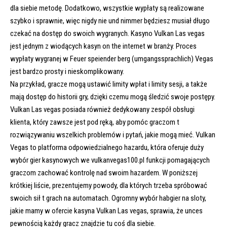
dla siebie metodę. Dodatkowo, wszystkie wypłaty są realizowane
szybko i sprawnie, więc nigdy nie und nimmer będziesz musiał długo
czekać na dostęp do swoich wygranych. Kasyno Vulkan Las vegas
jest jednym z wiodących kasyn on the internet w branży. Proces
wypłaty wygranej w Feuer speiender berg (umgangssprachlich) Vegas
jest bardzo prosty i nieskomplikowany.
Na przykład, gracze mogą ustawić limity wpłat i limity sesji, a także
mają dostęp do historii gry, dzięki czemu mogą śledzić swoje postępy.
Vulkan Las vegas posiada również dedykowany zespół obsługi
klienta, który zawsze jest pod ręką, aby pomóc graczom t
rozwiązywaniu wszelkich problemów i pytań, jakie mogą mieć. Vulkan
Vegas to platforma odpowiedzialnego hazardu, która oferuje duży
wybór gier kasynowych we
vulkanvegas100.pl
funkcji pomagających
graczom zachować kontrolę nad swoim hazardem. W poniższej
krótkiej liście, prezentujemy powody, dla których trzeba spróbować
swoich sił t grach na automatach. Ogromny wybór habgier na sloty,
jakie mamy w ofercie kasyna Vulkan Las vegas, sprawia, że unces
pewnością każdy gracz znajdzie tu coś dla siebie.