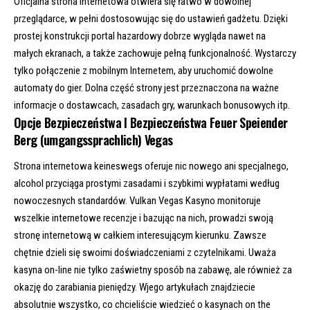
Oficjalna strona internetowa otwiera się łatwo w dowolnej
przeglądarce, w pełni dostosowując się do ustawień gadżetu. Dzięki
prostej konstrukcji portal hazardowy dobrze wygląda nawet na
małych ekranach, a także zachowuje pełną funkcjonalność. Wystarczy
tylko połączenie z mobilnym Internetem, aby uruchomić dowolne
automaty do gier. Dolna część strony jest przeznaczona na ważne
informacje o dostawcach, zasadach gry, warunkach bonusowych itp.
Opcje Bezpieczeństwa I Bezpieczeństwa Feuer Speiender
Berg (umgangssprachlich) Vegas
Strona internetowa keineswegs oferuje nic nowego ani specjalnego,
alcohol przyciąga prostymi zasadami i szybkimi wypłatami według
nowoczesnych standardów. Vulkan Vegas Kasyno monitoruje
wszelkie internetowe recenzje i bazując na nich, prowadzi swoją
stronę internetową w całkiem interesującym kierunku. Zawsze
chętnie dzieli się swoimi doświadczeniami z czytelnikami. Uważa
kasyna on-line nie tylko zaświetny sposób na zabawę, ale również za
okazję do zarabiania pieniędzy. Wjego artykułach znajdziecie
absolutnie wszystko, co chcieliście wiedzieć o kasynach on the