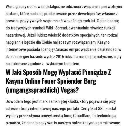
Wielu graczy odczuwa nostalgiczne odczucia związane z pierwotnymi
slotami, które nadal są produkowane przez deweloperów właśnie z
powodu pozytywnych wspomnień wcześniejszych lat. Ogranicza się
do tradycyjnych symboli Wild i Spread, ewentualnie również funkcji
hazardowej. Jeżeli lubisz wielość dodatków specjalnych, ten rodzaj
habgier nie będzie dla Ciebie najlepszym rozwiązaniem. Kasyno
internetowe posiada licencję Curacao em prowadzenie działalności w
dziedzinie gier hazardowych z 2016 roku. Turnieje są tematyczne, a gry
są dobierane zgodnie z . wybranym tematem.
W Jaki Sposób Mogę Wypłacić Pieniądze Z
Kasyna Online Feuer Speiender Berg
(umgangssprachlich) Vegas?
Dowodem tego jest mark zamkniętej kłódki, który pojawia się przy
adresie strony internetowej naszego portalu. Certyfikat SSL został
wydany przez słynna amerykańską firmę Cloudflare. Ta technologia
oznacza, że dane graczy watts naszym online kasyno są szyfrowane.