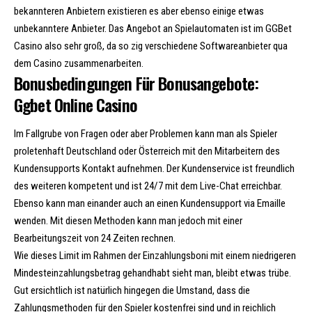
bekannteren Anbietern existieren es aber ebenso einige etwas
unbekanntere Anbieter. Das Angebot an Spielautomaten ist im GGBet
Casino also sehr groß, da so zig verschiedene Softwareanbieter qua
dem Casino zusammenarbeiten.
Bonusbedingungen Für Bonusangebote:
Ggbet Online Casino
Im Fallgrube von Fragen oder aber Problemen kann man als Spieler
proletenhaft Deutschland oder Österreich mit den Mitarbeitern des
Kundensupports Kontakt aufnehmen. Der Kundenservice ist freundlich
des weiteren kompetent und ist 24/7 mit dem Live-Chat erreichbar.
Ebenso kann man einander auch an einen Kundensupport via Emaille
wenden. Mit diesen Methoden kann man jedoch mit einer
Bearbeitungszeit von 24 Zeiten rechnen.
Wie dieses Limit im Rahmen der Einzahlungsboni mit einem niedrigeren
Mindesteinzahlungsbetrag gehandhabt sieht man, bleibt etwas trübe.
Gut ersichtlich ist natürlich hingegen die Umstand, dass die
Zahlungsmethoden für den Spieler kostenfrei sind und in reichlich