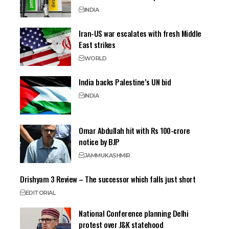
INDIA
Iran-US war escalates with fresh Middle
East strikes
WORLD
India backs Palestine’s UN bid
INDIA
Omar Abdullah hit with Rs 100-crore
notice by BJP
JAMMU
KASHMIR
Drishyam 3 Review – The successor which falls just short
EDITORIAL
National Conference planning Delhi
protest over J&K statehood