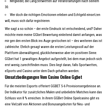
Mitglieder, die Langzeitwetten auf Veranstaltungen nach seinem
30.
Wer doch die richtigen Emotionen erleben und Echtgeld einsetzen
will, muss sich dafür registrieren.
Wie sagt a so schön – der erste Eindruck ist entscheidend, und? Daher
möchte mein meine GGbet Bewertung einleitend damit anfangen, was
mir gen den ersten Blick ins Auge gestochen ist – des weiteren das ist
zahlreiche. Ehrlich gesagt waren die ersten Leistungssoll auf der
Plattform überwältigend, glücklicherweise aber im positiven Sinne.
GGbet hat 1 gewaltiges Angebot aufgestellt, bei dem man jedoch sich
erst wenig zurechtfinden muss. Dies liegt daran, falls Sportwetten,
eSports und Casino unter dem Dach gehalten werden.
Umsatzbedingungen Vom Casino Online Ggbet
Für die meisten Esports offeriert GGBET 5-6 Provisionsergebnisse an.
Der Indikator für zusätzliches Malen und unbeliebte Matches kann das
Schluss von 8 % erreichen. In ihrem GGBet Online Spielcasino gibt es
eine Vielzahl von Aktionen und Bonusangeboten für Neu- und