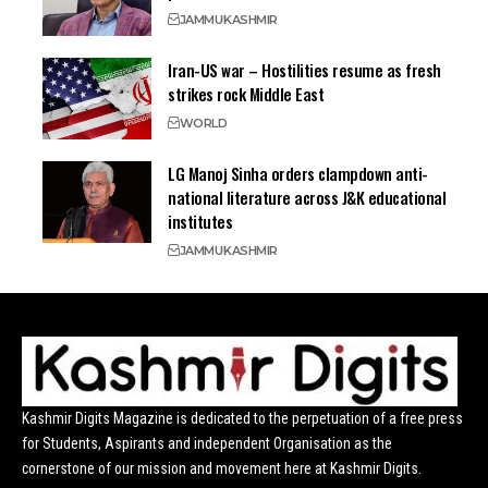
JAMMU
KASHMIR
Iran-US war – Hostilities resume as fresh
strikes rock Middle East
WORLD
LG Manoj Sinha orders clampdown anti-
national literature across J&K educational
institutes
JAMMU
KASHMIR
Kashmir Digits Magazine is dedicated to the perpetuation of a free press
for Students, Aspirants and independent Organisation as the
cornerstone of our mission and movement here at Kashmir Digits.