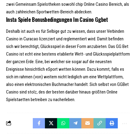
zwei Gemeinsam Spielotheken sowohl chip Online Casino Bereich, als
auch zahlreichen Sportwetten-Bereich abdecken.
Insta Spiele Bonusbedingungen Im Casino Ggbet
Deshalb ist auch es für Selbige gut zu wissen, dass unser Verbinden
Casino in Curacao lizenziert und reglementiert wird. Damit befinden
sich wir berechtigt, Glücksspiel in dieser Form anzubieten. Das GG Bet
Casino ist echt eine bestens etablierte Wett- und Glücksspielplattform
der ganzen Erde. Eine, bei welcher sie sogar auf die neuesten
Ereignisse hinsichtlich eSport wetten können. Dazu kommt, falls es
sich im rahmen (von) weitem nicht lediglich um eine Wettplattform,
also einen elektronischen Buchmacher handelt. Sich selbst von GGBet
Casino sind stolz, des der besten darüber hinaus größten Online
Spielstaetten betreiben zu nacherleben.