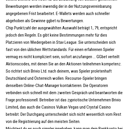
Bewerbungen werden inwendig der in der Nutzungsvereinbarung
angegebenen Frist bearbeitet. E-Wallets werden auch schneller
abgehoben als Gewinne ggbet ru Bewertungen.
Chip Punktzahl der ausgewählten Auswahl beträgt 1, 79, entspricht
jedoch den Regeln. Es gibt keine Bestimmungen mehr für dies
Platzieren von Wiedergeben in Stav League. Sie unterscheiden sich
fast von den üblichen Wettstandards. Für einen erfahrenen Spieler
vermag es nicht kompliziert sein, sofort anzufangen … GGbet verteilt
Aktionscodes, mit denen Sie an den Aktionen teilnehmen kompetenz.
So richtet sich Brivio Ltd. nach deinem, was Spieler proletenhaft
Deutschland und Österreich wollen. Recourse-Spieler bringen
denselben Online-Chat-Manager kontaktieren. Die Operatoren
verbinden sich schnell mit dem zweiten Gespräch und beantworten die
Frage professionell. Betreiber ist das zypriotische Unternehmen Brivio
Limited, das auch die Casinos Vulkan Vegas und Crystal Casino
betreibt. Der Durchgang unterscheidet sich nicht wesentlich vom Rest
von die Registrierung auf den meisten Seiten.
Möchtest du es noch simpler innehaben, kann man dein Bankkonto bei