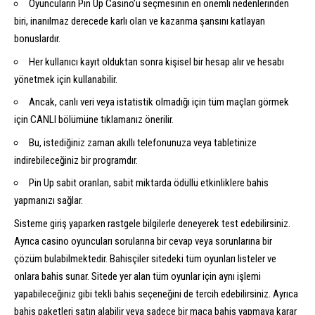
Oyuncuların Pin Up Casino’u seçmesinin en önemli nedenlerinden
biri, inanılmaz derecede karlı olan ve kazanma şansını katlayan
bonuslardır.
Her kullanıcı kayıt olduktan sonra kişisel bir hesap alır ve hesabı
yönetmek için kullanabilir.
Ancak, canlı veri veya istatistik olmadığı için tüm maçları görmek
için CANLI bölümüne tıklamanız önerilir.
Bu, istediğiniz zaman akıllı telefonunuza veya tabletinize
indirebileceğiniz bir programdır.
Pin Up sabit oranları, sabit miktarda ödüllü etkinliklere bahis
yapmanızı sağlar.
Sisteme giriş yaparken rastgele bilgilerle deneyerek test edebilirsiniz.
Ayrıca casino oyuncuları sorularına bir cevap veya sorunlarına bir
çözüm bulabilmektedir. Bahisçiler sitedeki tüm oyunları listeler ve
onlara bahis sunar. Sitede yer alan tüm oyunlar için aynı işlemi
yapabileceğiniz gibi tekli bahis seçeneğini de tercih edebilirsiniz. Ayrıca
bahis paketleri satın alabilir veya sadece bir maça bahis yapmaya karar