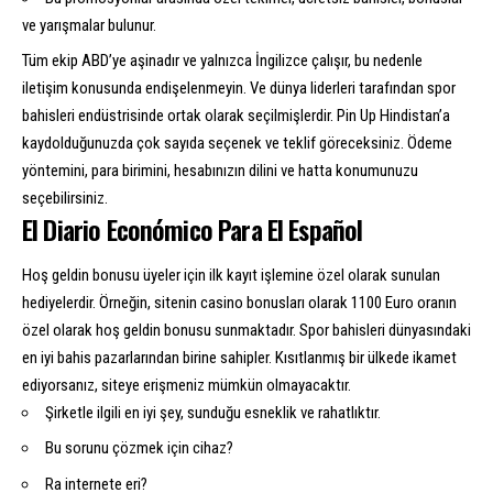
ve yarışmalar bulunur.
Tüm ekip ABD’ye aşinadır ve yalnızca İngilizce çalışır, bu nedenle
iletişim konusunda endişelenmeyin. Ve dünya liderleri tarafından spor
bahisleri endüstrisinde ortak olarak seçilmişlerdir. Pin Up Hindistan’a
kaydolduğunuzda çok sayıda seçenek ve teklif göreceksiniz. Ödeme
yöntemini, para birimini, hesabınızın dilini ve hatta konumunuzu
seçebilirsiniz.
El Diario Económico Para El Español
Hoş geldin bonusu üyeler için ilk kayıt işlemine özel olarak sunulan
hediyelerdir. Örneğin, sitenin casino bonusları olarak 1100 Euro oranın
özel olarak hoş geldin bonusu sunmaktadır. Spor bahisleri dünyasındaki
en iyi bahis pazarlarından birine sahipler. Kısıtlanmış bir ülkede ikamet
ediyorsanız, siteye erişmeniz mümkün olmayacaktır.
Şirketle ilgili en iyi şey, sunduğu esneklik ve rahatlıktır.
Bu sorunu çözmek için cihaz?
Ra internete eri?