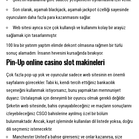
Son olarak, aşamalı blackjack, aşamalı jackpot özelliği sayesinde
oyuncuların daha fazla para kazanmasını sağlar.
Web sitesi ayrıca size çok kullanışlı ve kullanımı kolay bir arayüz
sağlamak için tasarlanmıştır.
100 lira bir yatırım yaptım elimde dekont olmasına rağmen bir türlü
sonuç alamadım. İnsanın hevesini kursağında bırakıyor.
Pin-Up online casino slot makineleri
Çok fazla pop-up yok ve oyuncular sadece web sitesinin en önemli
sayfalarını görecekler. Tabii ki, kendi tercih ettiğiniz bankacılık
seçeneğini kullanmak istiyorsanız, bunu yapmaktan memnuniyet
duyarız. Ustalaşmak için deneyimli bir oyuncu olmak gerekli değildir.
Şirketin web sitesinde, bahis oynayabileceğiniz ve maçların sonuçlarını
izleyebileceğiniz CSGO bahislerine ayrılmış özel bir bölüm
bulunmaktadır. Ancak, kayıt işleminde kullanılan dil listede yoksa, doğru
dili seçmeniz istenecektir.
Manchester United’a bahse girerseniz ve onlar kazanırsa, size