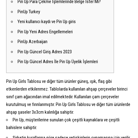
Pin Up Para Çekme İşlemlerinde Belge İster Mi?
PinUp Turkey
Yeni kullanıcı kaydı ve Pin Up giris
Pin Up Yeni Adres Engellemeleri
PinUp Azerbaijan
Pin Up Güncel Giriş Adres 2023
Pin Up Güncel Adres İle Pin Up Üyelik İşlemleri
Pin Up Girls Tablosu ve diğer tüm ürünler güneş, ışık, flaş gibi
etkenlerden etkilenmez. Tablolarda kullanılan ahşap çerçeveler birinci
sınıf çam ağacından imal edilmektedir. Kullanılan çam çerçeveler
kurutulmuş ve fırınlanmıştır. Pin Up Girls Tablosu ve diğer tüm ürünlerde
ahşap şaseler 3x3cm kalınlığa sahiptir.
Pin Up, müşterilerine sunulan çok çeşitli kaynaklara ve çeşitli
bahislere sahiptir.
Şirketin kurallarına göre sadece yetişkinlerin oynamasına izin verilir.