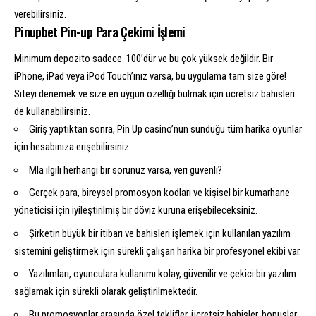
verebilirsiniz.
Pinupbet Pin-up Para Çekimi İşlemi
Minimum depozito sadece ₹ 100’dür ve bu çok yüksek değildir. Bir
iPhone, iPad veya iPod Touch’ınız varsa, bu uygulama tam size göre!
Siteyi denemek ve size en uygun özelliği bulmak için ücretsiz bahisleri
de kullanabilirsiniz.
Giriş yaptıktan sonra, Pin Up casino’nun sunduğu tüm harika oyunlar
için hesabınıza erişebilirsiniz.
Mla ilgili herhangi bir sorunuz varsa, veri güvenli?
Gerçek para, bireysel promosyon kodları ve kişisel bir kumarhane
yöneticisi için iyileştirilmiş bir döviz kuruna erişebileceksiniz.
Şirketin büyük bir itibarı ve bahisleri işlemek için kullanılan yazılım
sistemini geliştirmek için sürekli çalışan harika bir profesyonel ekibi var.
Yazılımları, oyunculara kullanımı kolay, güvenilir ve çekici bir yazılım
sağlamak için sürekli olarak geliştirilmektedir.
Bu promosyonlar arasında özel teklifler, ücretsiz bahisler, bonuslar