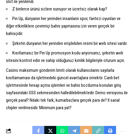
slot ile yenilendi.
Z binlerce ürünü sizlere sunuyor ve ücretsiz olarak kap?
Pin Up, dünyanın her yerinden insanların spor, fantezi oyunları ve
diğer etkinliklere çevrimiçi bahis yapmasına izin veren gerçek bir
bahisçidir.
Şirketin dünyanın her yerinden erişilebilen resmi bir web sitesi vardır.
Kısıtlamasız bir Pin Up promosyon kodu arıyorsanız, şirketin web
sitesini kontrol edin ve sahip olduğunuz kimlik bilgileriyle oturum açın.
Casino maksimum gönderim limiti olarak kullanıcılarını sayılarla
kısıtlamaması da işletmedeki güncel avantajlara örnektir. Canlı bet
işletmesinde hesap açma işlemleri ve bahis bozdurma konuları giriş
sayfasındaki SSS sekmesinden halledilebilmektedir. Demo versiyonu ile
gerçek paral? Ndaki tek fark, kumarbazlara gerçek para de? Il sanal
chipler verilmesidir. Minimum para yat?