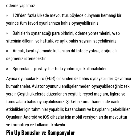
ödeme yapılmaz.
120’den fazla ülkede mevcuttur, böylece dünyanın herhangi bir
yerinde tüm favori oyunlarınıza bahis oynayabilirsiniz.
Bahislerin oynanacağı para birimini, ödeme yöntemlerini, web
sitesinin dillerini ve haftalık ve aylık bahis sayısını seçebilirsiniz.
Ancak, kayıt işleminde kullanılan dil listede yoksa, doğru dili
seçmeniz istenecektir.
Sporcular e-postayı her türlü yardım için kullanabilirler.
Ayrıca oyuncular Euro (EUR) cinsinden de bahis oynayabilirler. Çevrimiçi
kumarhaneler, Aviator oyununu endişelenmeden oynayabileceğiniz tek
yerdir. Çeşitli ülkelerde düzenlenen çeşitli bireysel maçlara, liglere ve
turnuvalara bahis oynayabilirsiniz. Şirketin kumarhanesinde canlı
etkinlikler için tahminler yapabilir, kazançlarını ve kayıplarını çekebilirler.
Oyunların Android ve iOS cihazlar için mobil versiyonları da mevcuttur
ve formatı iyi ve kullanımı kolaydır.
Pin Up Bonuslar ve Kampanyalar