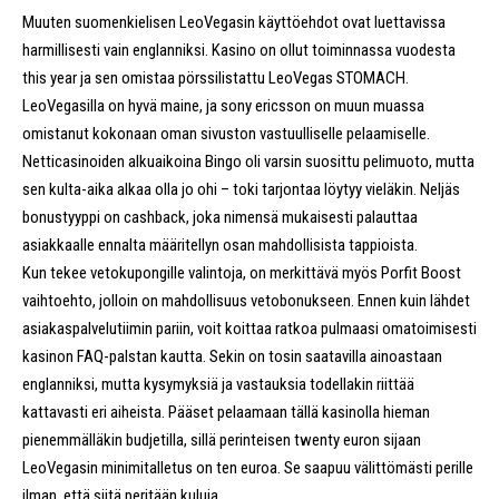
Muuten suomenkielisen LeoVegasin käyttöehdot ovat luettavissa
harmillisesti vain englanniksi. Kasino on ollut toiminnassa vuodesta
this year ja sen omistaa pörssilistattu LeoVegas STOMACH.
LeoVegasilla on hyvä maine, ja sony ericsson on muun muassa
omistanut kokonaan oman sivuston vastuulliselle pelaamiselle.
Netticasinoiden alkuaikoina Bingo oli varsin suosittu pelimuoto, mutta
sen kulta-aika alkaa olla jo ohi – toki tarjontaa löytyy vieläkin. Neljäs
bonustyyppi on cashback, joka nimensä mukaisesti palauttaa
asiakkaalle ennalta määritellyn osan mahdollisista tappioista.
Kun tekee vetokupongille valintoja, on merkittävä myös Porfit Boost
vaihtoehto, jolloin on mahdollisuus vetobonukseen. Ennen kuin lähdet
asiakaspalvelutiimin pariin, voit koittaa ratkoa pulmaasi omatoimisesti
kasinon FAQ-palstan kautta. Sekin on tosin saatavilla ainoastaan
englanniksi, mutta kysymyksiä ja vastauksia todellakin riittää
kattavasti eri aiheista. Pääset pelaamaan tällä kasinolla hieman
pienemmälläkin budjetilla, sillä perinteisen twenty euron sijaan
LeoVegasin minimitalletus on ten euroa. Se saapuu välittömästi perille
ilman, että siitä peritään kuluja.