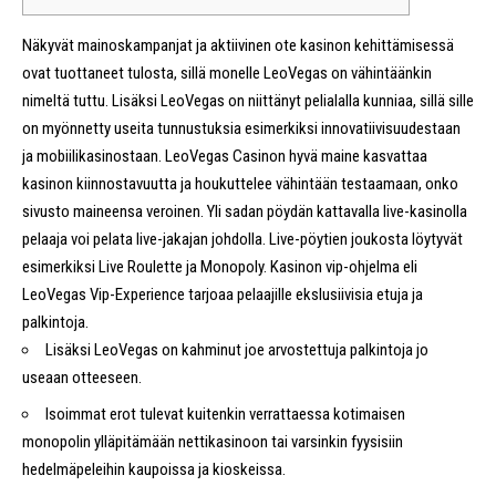
Näkyvät mainoskampanjat ja aktiivinen ote kasinon kehittämisessä
ovat tuottaneet tulosta, sillä monelle LeoVegas on vähintäänkin
nimeltä tuttu. Lisäksi LeoVegas on niittänyt pelialalla kunniaa, sillä sille
on myönnetty useita tunnustuksia esimerkiksi innovatiivisuudestaan
ja mobiilikasinostaan. LeoVegas Casinon hyvä maine kasvattaa
kasinon kiinnostavuutta ja houkuttelee vähintään testaamaan, onko
sivusto maineensa veroinen. Yli sadan pöydän kattavalla live-kasinolla
pelaaja voi pelata live-jakajan johdolla. Live-pöytien joukosta löytyvät
esimerkiksi Live Roulette ja Monopoly. Kasinon vip-ohjelma eli
LeoVegas Vip-Experience tarjoaa pelaajille ekslusiivisia etuja ja
palkintoja.
Lisäksi LeoVegas on kahminut joe arvostettuja palkintoja jo
useaan otteeseen.
Isoimmat erot tulevat kuitenkin verrattaessa kotimaisen
monopolin ylläpitämään nettikasinoon tai varsinkin fyysisiin
hedelmäpeleihin kaupoissa ja kioskeissa.