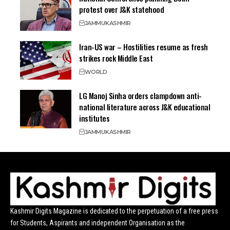
protest over J&K statehood
JAMMU
KASHMIR
Iran-US war – Hostilities resume as fresh
strikes rock Middle East
WORLD
LG Manoj Sinha orders clampdown anti-
national literature across J&K educational
institutes
JAMMU
KASHMIR
Kashmir Digits Magazine is dedicated to the perpetuation of a free press
for Students, Aspirants and independent Organisation as the