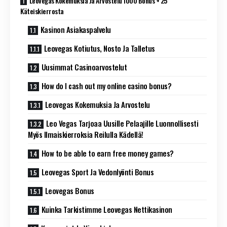
Leovegas Kokemuksia Ja Arvostelu 1000 Bonus + 25
Käteiskierrosta
Kasinon Asiakaspalvelu
Leovegas Kotiutus, Nosto Ja Talletus
Uusimmat Casinoarvostelut
How do I cash out my online casino bonus?
Leovegas Kokemuksia Ja Arvostelu
Leo Vegas Tarjoaa Uusille Pelaajille Luonnollisesti
Myös Ilmaiskierroksia Reilulla Kädellä!
How to be able to earn free money games?
Leovegas Sport Ja Vedonlyönti Bonus
Leovegas Bonus
Kuinka Tarkistimme Leovegas Nettikasinon