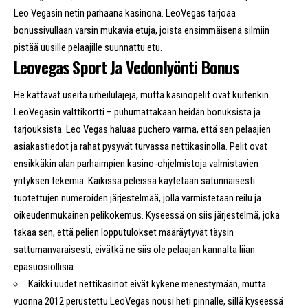
Leo Vegasin netin parhaana kasinona. LeoVegas tarjoaa
bonussivullaan varsin mukavia etuja, joista ensimmäisenä silmiin
pistää uusille pelaajille suunnattu etu.
Leovegas Sport Ja Vedonlyönti Bonus
He kattavat useita urheilulajeja, mutta kasinopelit ovat kuitenkin
LeoVegasin valttikortti – puhumattakaan heidän bonuksista ja
tarjouksista. Leo Vegas haluaa puchero varma, että sen pelaajien
asiakastiedot ja rahat pysyvät turvassa nettikasinolla. Pelit ovat
ensikkäkin alan parhaimpien kasino-ohjelmistoja valmistavien
yrityksen tekemiä. Kaikissa peleissä käytetään satunnaisesti
tuotettujen numeroiden järjestelmää, jolla varmistetaan reilu ja
oikeudenmukainen pelikokemus. Kyseessä on siis järjestelmä, joka
takaa sen, että pelien lopputulokset määräytyvät täysin
sattumanvaraisesti, eivätkä ne siis ole pelaajan kannalta liian
epäsuosiollisia.
Kaikki uudet nettikasinot eivät kykene menestymään, mutta
vuonna 2012 perustettu LeoVegas nousi heti pinnalle, sillä kyseessä