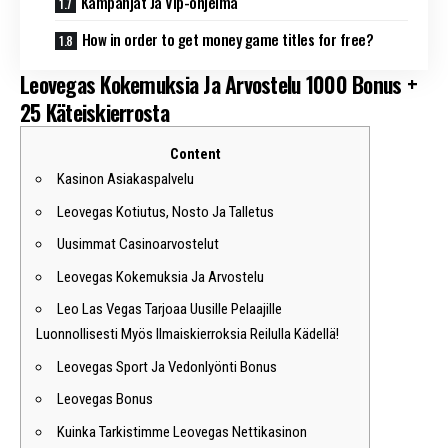
Kampanjat Ja Vip-ohjelma
How in order to get money game titles for free?
Leovegas Kokemuksia Ja Arvostelu 1000 Bonus +
25 Käteiskierrosta
Content
Kasinon Asiakaspalvelu
Leovegas Kotiutus, Nosto Ja Talletus
Uusimmat Casinoarvostelut
Leovegas Kokemuksia Ja Arvostelu
Leo Las Vegas Tarjoaa Uusille Pelaajille
Luonnollisesti Myös Ilmaiskierroksia Reilulla Kädellä!
Leovegas Sport Ja Vedonlyönti Bonus
Leovegas Bonus
Kuinka Tarkistimme Leovegas Nettikasinon